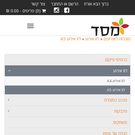
ברוך הבא אורח
הרשם או התחבר
צור קשר
(0) פריטים - 0.00 ₪
Toggle
navigation
מזכרות לאירועים
»
לוז אירוע
»
לוז אירוע A5
כרטיסי מיקום
לוז אירוע
לוז אירוע A4
לוז אירוע A5
מגנט כמזכרת
מדבקות
משחקים
הגדה של פסח