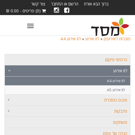
ברוך הבא אורח
הרשם או התחבר
צור קשר
(0) פריטים - 0.00 ₪
Toggle
navigation
מזכרות לאירועים
»
לוז אירוע
»
לוז אירוע A4
כרטיסי מיקום
לוז אירוע
לוז אירוע A4
לוז אירוע A5
מגנט כמזכרת
מדבקות
משחקים
הגדה של פסח