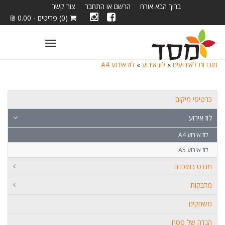
ברוך הבא אורח
הרשם או התחבר
צור קשר
(0) פריטים - 0.00 ₪
Toggle
navigation
מזכרות לאירועים
»
לוז אירוע
»
לוז אירוע A4
כרטיסי מיקום
לוז אירוע
לוז אירוע A4
לוז אירוע A5
מגנט כמזכרת
מדבקות
משחקים
הגדה של פסח