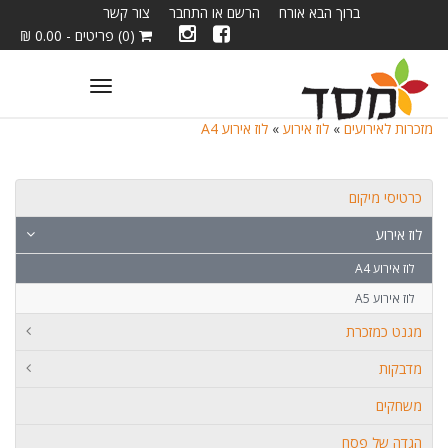
ברוך הבא אורח
הרשם או התחבר
צור קשר
(0) פריטים - 0.00 ₪
Toggle
navigation
מזכרות לאירועים
»
לוז אירוע
»
לוז אירוע A4
כרטיסי מיקום
לוז אירוע
לוז אירוע A4
לוז אירוע A5
מגנט כמזכרת
מדבקות
משחקים
הגדה של פסח